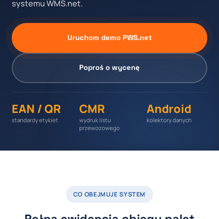
systemu WMS.net.
Uruchom demo PWS.net
Poproś o wycenę
EAN / QR
CMR
Android
standardy etykiet
wydruk listu
kolektory danych
przewozowego
CO OBEJMUJE SYSTEM
Pełna ewidencja obiegu palet