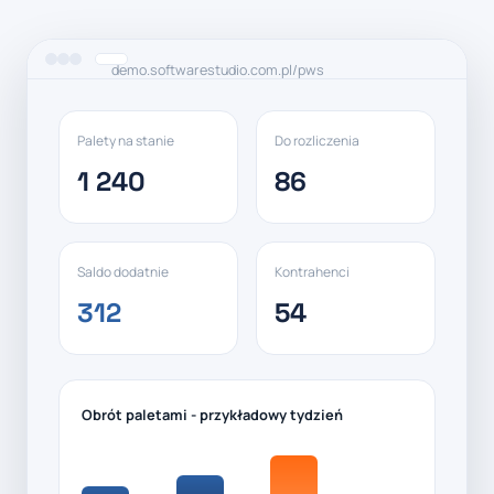
demo.softwarestudio.com.pl/pws
Palety na stanie
Do rozliczenia
1 240
86
Saldo dodatnie
Kontrahenci
312
54
Obrót paletami - przykładowy tydzień