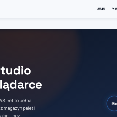
WMS
Y
tudio
lądarce
WS.net to pełna
EU
cz magazyn palet i
alacji, bez