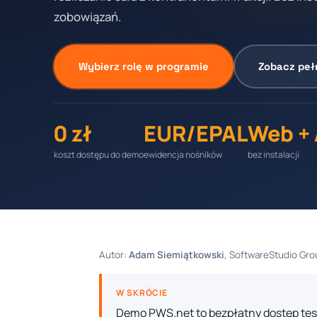
zobowiązań.
Wybierz rolę w programie
Zobacz peł
0 zł
EUR/EPAL
Web +
koszt dostępu do demo
ewidencja nośników
bez instalacji
Autor:
Adam Siemiątkowski
, SoftwareStudio Grou
W SKRÓCIE
Demo PWS.net to bezpłatny dostęp tes