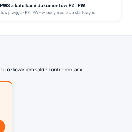
 PWS z kafelkami dokumentów PZ i PW
ów przyjęć - PZ i PW - w jednym pulpicie startowym.
i rozliczaniem sald z kontrahentami.