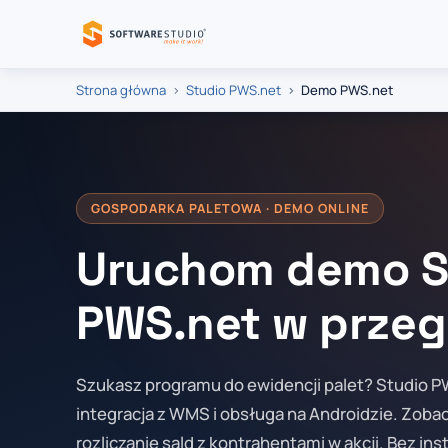
Strona główna
Studio PWS.net
Demo PWS.net
GOSPODARKA PALETOWA · DEMO ONLINE
Uruchom demo S
PWS.net w przeg
Szukasz programu do ewidencji palet? Studio P
integracja z WMS i obsługa na Androidzie. Zoba
rozliczanie sald z kontrahentami w akcji. Bez inst