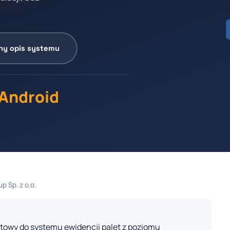
ny opis systemu
 Android
p Sp. z o.o.
towy do systemu ewidencji palet z poziomu