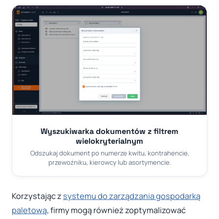
Wyszukiwarka dokumentów z filtrem
wielokryterialnym
Odszukaj dokument po numerze kwitu, kontrahencie,
przewoźniku, kierowcy lub asortymencie.
Korzystając z
systemu do zarządzania gospodarką
paletową
, firmy mogą również zoptymalizować