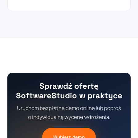
Sprawdź ofertę
SoftwareStudio w praktyce
Uruchom bezpłatne demo online lub poproś
o indywidualną wycenę wdrożenia.
Wybierz demo