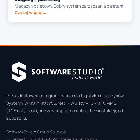
Magazyn paletowy. Dobry system zarządzania paletami.
Czytaj więcej
Polski dostawca oprogramowania dla logistyki i magazynów.
Systemy WMS, YMS (VSS.net), PWS, RMA, CRM i CMMS
(TCS.net) dostępne w wersji demo online, bez instalacji, od
2008 roku.
SoftwareStudio Group Sp. z o.o.
ul. Innowatorów 8, 62-069 Dąbrowa k. Poznania