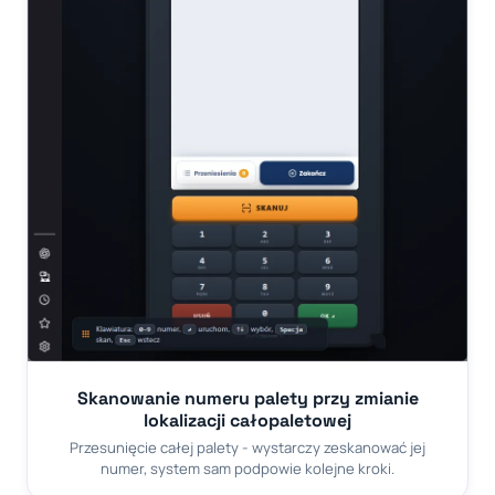
Skanowanie numeru palety przy zmianie
lokalizacji całopaletowej
Przesunięcie całej palety - wystarczy zeskanować jej
numer, system sam podpowie kolejne kroki.