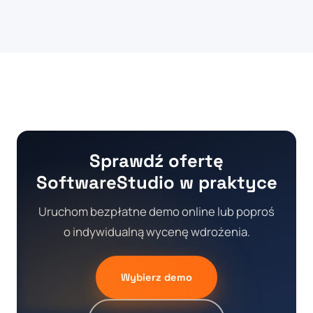
Sprawdź ofertę
SoftwareStudio w praktyce
Uruchom bezpłatne demo online lub poproś
o indywidualną wycenę wdrożenia.
Wybierz demo