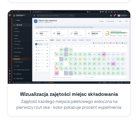
Wizualizacja zajętości miejsc składowania
Zajętość każdego miejsca paletowego widoczna na
pierwszy rzut oka - kolor pokazuje procent wypełnienia.