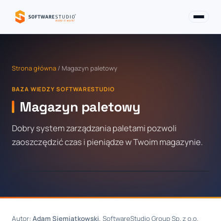
Strona główna
/ Magazyn paletowy
BAZA WIEDZY SOFTWARESTUDIO
Magazyn paletowy
Dobry system zarządzania paletami pozwoli
zaoszczędzić czas i pieniądze w Twoim magazynie.
Autor:
Adam Siemiątkowski
, SoftwareStudio Group Sp. z o.o.