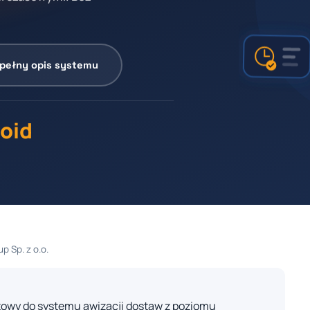
pełny opis systemu
oid
p Sp. z o.o.
towy do systemu awizacji dostaw z poziomu