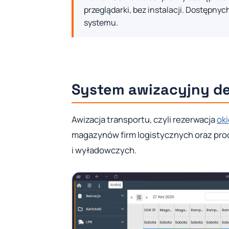
przeglądarki, bez instalacji. Dostępnych
systemu.
System awizacyjny d
Awizacja transportu, czyli rezerwacja
ok
magazynów firm logistycznych oraz pro
i wyładowczych.