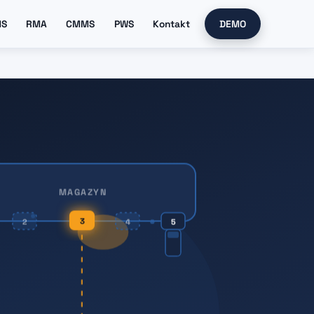
MS
RMA
CMMS
PWS
Kontakt
DEMO
MAGAZYN
3
2
4
5