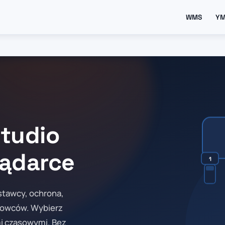
WMS
Y
tudio
lądarce
1
ostawcy, ochrona,
erowców. Wybierz
mi czasowymi. Bez