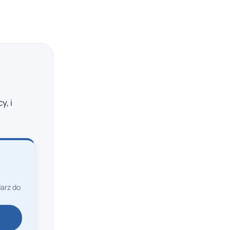
y, i
arz do