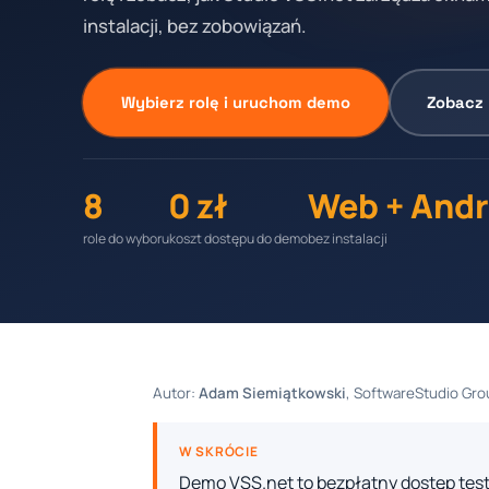
instalacji, bez zobowiązań.
Wybierz rolę i uruchom demo
Zobacz 
8
0 zł
Web + Andr
role do wyboru
koszt dostępu do demo
bez instalacji
Autor:
Adam Siemiątkowski
, SoftwareStudio Grou
W SKRÓCIE
Demo VSS.net to bezpłatny dostęp tes