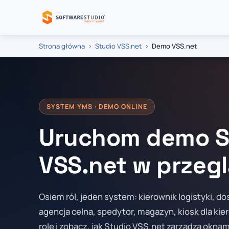
Strona główna
Studio VSS.net
Demo VSS.net
SYSTEM YMS · DEMO ONLINE
Uruchom demo S
VSS.net w przeg
Osiem ról, jeden system: kierownik logistyki, d
agencja celna, spedytor, magazyn, kiosk dla ki
rolę i zobacz, jak Studio VSS.net zarządza okna