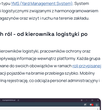
e typu
YMS (Yard Management System)
. System
mi logistycznymi związanymi z harmonogramowaniem
gazynów oraz wizyt i ruchu na terenie zakładu.
 ról - od kierownika logistyki po
erowników logistyki, pracowników ochrony oraz
epływają informacje wewnątrz platformy. Każda grupa
wane do swoich obowiązków w ramach
roli przypisanej
kacji pojazdów na bramie przebiega szybko. Mobilny
ną rejestrację, co odciąża personel administracyjny i