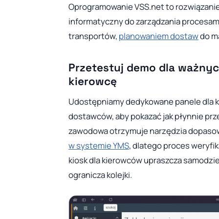
Oprogramowanie VSS.net to rozwiązani
informatyczny do zarządzania procesa
transportów,
planowaniem dostaw
do ma
Przetestuj demo dla ważnych
kierowcę
Udostępniamy dedykowane panele dla ki
dostawców, aby pokazać jak płynnie prz
zawodowa otrzymuje narzędzia dopaso
w systemie YMS
, dlatego proces weryfi
kiosk dla kierowców upraszcza samodziel
ogranicza kolejki.