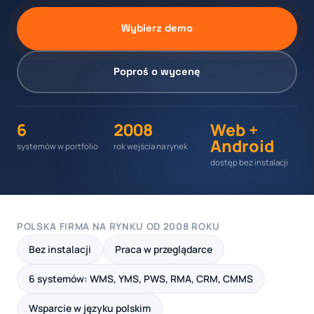
Wybierz demo
Poproś o wycenę
6
2008
Web +
Android
systemów w portfolio
rok wejścia na rynek
dostęp bez instalacji
POLSKA FIRMA NA RYNKU OD 2008 ROKU
Bez instalacji
Praca w przeglądarce
6 systemów: WMS, YMS, PWS, RMA, CRM, CMMS
Wsparcie w języku polskim