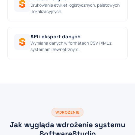
Drukowanie etykiet logistycznych, paletowych
i lokalizacyjnych.
API i eksport danych
Wymiana danych w formatach CSV i XML z
systemami zewnętrznymi.
WDROŻENIE
Jak wygląda wdrożenie systemu
SoftwareStudio