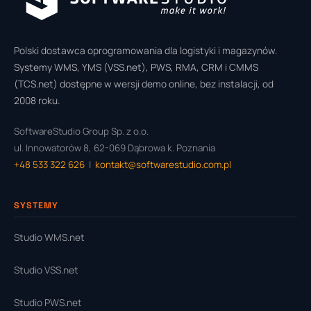
Polski dostawca oprogramowania dla logistyki i magazynów.
Systemy WMS, YMS (VSS.net), PWS, RMA, CRM i CMMS
(TCS.net) dostępne w wersji demo online, bez instalacji, od
2008 roku.
SoftwareStudio Group Sp. z o.o.
ul. Innowatorów 8, 62-069 Dąbrowa k. Poznania
+48 533 322 626
|
kontakt@softwarestudio.com.pl
SYSTEMY
Studio WMS.net
Studio VSS.net
Studio PWS.net