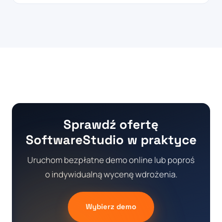
Sprawdź ofertę
SoftwareStudio w praktyce
Uruchom bezpłatne demo online lub poproś
o indywidualną wycenę wdrożenia.
Wybierz demo