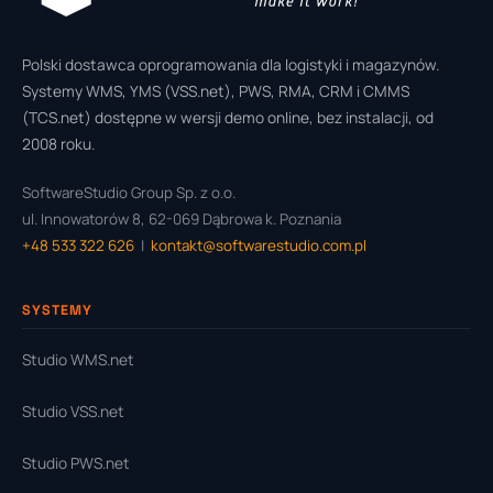
Polski dostawca oprogramowania dla logistyki i magazynów.
Systemy WMS, YMS (VSS.net), PWS, RMA, CRM i CMMS
(TCS.net) dostępne w wersji demo online, bez instalacji, od
2008 roku.
SoftwareStudio Group Sp. z o.o.
ul. Innowatorów 8, 62-069 Dąbrowa k. Poznania
+48 533 322 626
|
kontakt@softwarestudio.com.pl
SYSTEMY
Studio WMS.net
Studio VSS.net
Studio PWS.net