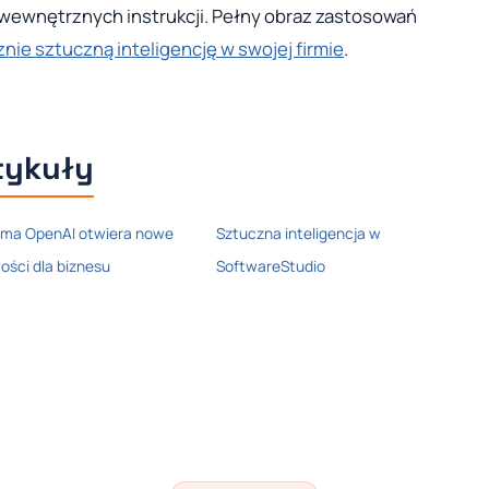
ewnętrznych instrukcji. Pełny obraz zastosowań
nie sztuczną inteligencję w swojej firmie
.
tykuły
rma OpenAI otwiera nowe
Sztuczna inteligencja w
ości dla biznesu
SoftwareStudio