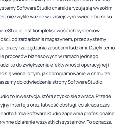
 systemy SoftwareStudio charakteryzują się wysokim
st niezwykle ważne w dzisiejszym świecie biznesu.
wareStudio jest kompleksowość ich systemów.
ności, od zarządzania magazynem, przez systemy
su pracy i zarządzania zasobami ludzkimi. Dzięki temu
ele procesów biznesowych w ramach jednego
adzi to do zwiększenia efektywności operacyjnej i
eć się więcej o tym, jak oprogramowanie w chmurze
raszamy do odwiedzenia strony SoftwareStudio.
o to inwestycja, która szybko się zwraca. Przede
jny interfejs oraz łatwość obsługi, co skraca czas
onadto firma SoftwareStudio zapewnia profesjonalne
płynne działanie wszystkich systemów. To oznacza,