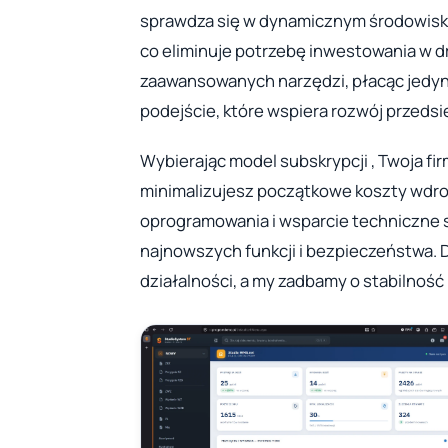
sprawdza się w dynamicznym środowisku
co eliminuje potrzebę inwestowania w dr
zaawansowanych narzędzi, płacąc jedyni
podejście, które wspiera rozwój przedsi
Wybierając model subskrypcji , Twoja fi
minimalizujesz początkowe koszty wdroż
oprogramowania i wsparcie techniczne s
najnowszych funkcji i bezpieczeństwa. 
działalności, a my zadbamy o stabilnoś