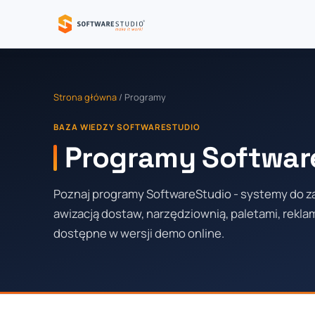
Strona główna
/ Programy
BAZA WIEDZY SOFTWARESTUDIO
Programy Softwar
Poznaj programy SoftwareStudio - systemy do 
awizacją dostaw, narzędziownią, paletami, reklama
dostępne w wersji demo online.