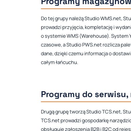
Programy magazynowe
Do tej grupy należą Studio WMS.net, S
prowadzi przyjęcia, kompletację i wydani
o systemie WMS (Warehouse). System YM
czasowe, a Studio PWS.net rozlicza pal
dane, dzięki czemu informacja o dostawi
całym łańcuchu.
Programy do serwisu, 
Drugą grupę tworzą Studio TCS.net, St
TCS.net prowadzi gospodarkę narzędzio
obsługuje zgłoszenia B2B i B2C od rejes