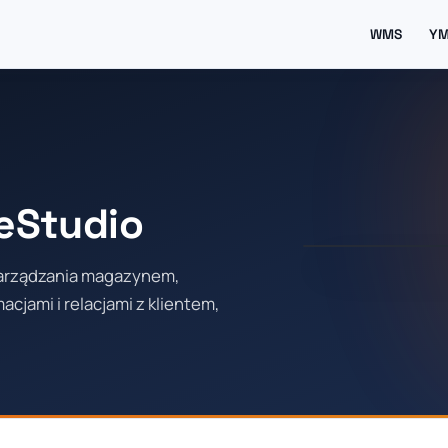
WMS
Y
eStudio
zarządzania magazynem,
cjami i relacjami z klientem,