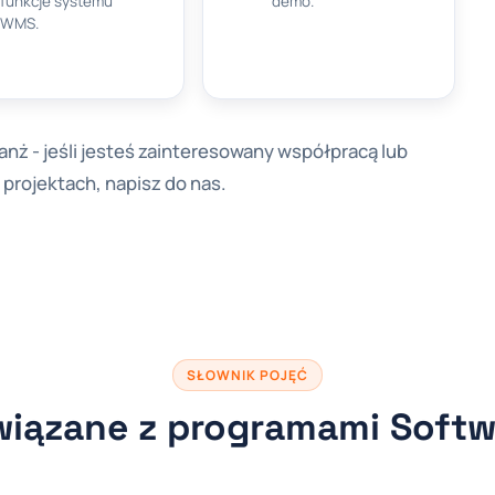
funkcje systemu
demo.
WMS.
nż - jeśli jesteś zainteresowany współpracą lub
projektach, napisz do nas.
SŁOWNIK POJĘĆ
wiązane z programami Soft