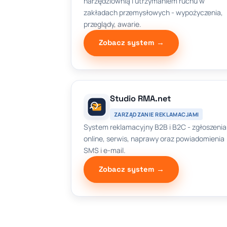
narzędziownią i utrzymaniem ruchu w
zakładach przemysłowych - wypożyczenia,
przeglądy, awarie.
Zobacz system →
Studio RMA.net
ZARZĄDZANIE REKLAMACJAMI
System reklamacyjny B2B i B2C - zgłoszenia
online, serwis, naprawy oraz powiadomienia
SMS i e-mail.
Zobacz system →