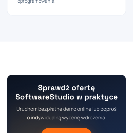
oprogramowania.
Sprawdź ofertę
SoftwareStudio w praktyce
Uruchom bezpłatne demo online lub poproś
o indywidualną wycenę wdrożenia.