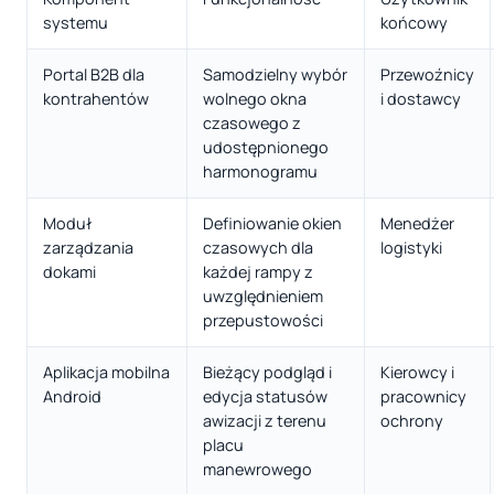
systemu
końcowy
Portal B2B dla
Samodzielny wybór
Przewoźnicy
kontrahentów
wolnego okna
i dostawcy
czasowego z
udostępnionego
harmonogramu
Moduł
Definiowanie okien
Menedżer
zarządzania
czasowych dla
logistyki
dokami
każdej rampy z
uwzględnieniem
przepustowości
Aplikacja mobilna
Bieżący podgląd i
Kierowcy i
Android
edycja statusów
pracownicy
awizacji z terenu
ochrony
placu
manewrowego