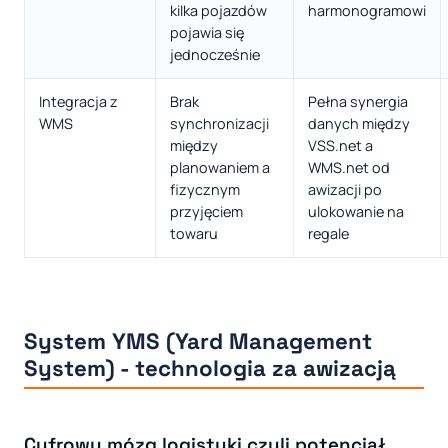
kilka pojazdów
harmonogramowi
pojawia się
jednocześnie
Integracja z
Brak
Pełna synergia
WMS
synchronizacji
danych między
między
VSS.net a
planowaniem a
WMS.net od
fizycznym
awizacji po
przyjęciem
ulokowanie na
towaru
regale
System YMS (Yard Management
System) - technologia za awizacją
Cyfrowy mózg logistyki czyli potencjał