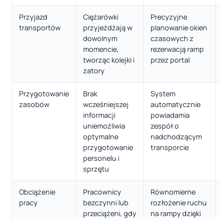
Przyjazd
Ciężarówki
Precyzyjne
transportów
przyjeżdżają w
planowanie okien
dowolnym
czasowych z
momencie,
rezerwacją ramp
tworząc kolejki i
przez portal
zatory
Przygotowanie
Brak
System
zasobów
wcześniejszej
automatycznie
informacji
powiadamia
uniemożliwia
zespół o
optymalne
nadchodzącym
przygotowanie
transporcie
personelu i
sprzętu
Obciążenie
Pracownicy
Równomierne
pracy
bezczynni lub
rozłożenie ruchu
przeciążeni, gdy
na rampy dzięki