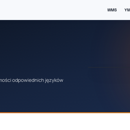
WMS
Y
mości odpowiednich języków