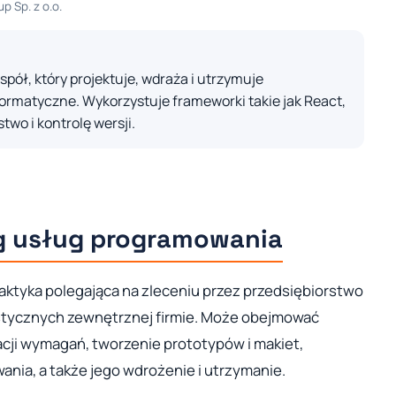
p Sp. z o.o.
ół, który projektuje, wdraża i utrzymuje
ormatyczne. Wykorzystuje frameworki takie jak React,
two i kontrolę wersji.
g usług programowania
ktyka polegająca na zleceniu przez przedsiębiorstwo
stycznych zewnętrznej firmie. Może obejmować
cji wymagań, tworzenie prototypów i makiet,
nia, a także jego wdrożenie i utrzymanie.