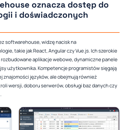
rehouse oznacza dostęp do
gii i doświadczonych
zez softwarehouse, widzę nacisk na
gie, takie jak React, Angular czy Vue.js. Ich szerokie
 rozbudowane aplikacje webowe, dynamiczne panele
fejsy użytkownika. Kompetencje programistów sięgają
mej znajomości języków, ale obejmują również
roli wersji, doboru serwerów, obsługi baz danych czy
.