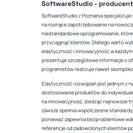
SoftwareStudio - producent
SoftwareStudio z Poznania specjalizuje 
na rosnące zapotrzebowanie na nowocze
niestandardowe oprogramowanie, które 
przyciągnąć klientów. Dlatego warto wy
elastyczność i innowacyjność w każdym
prezentuje szczegółowe informacje o of
programistów realizuje nawet skompliko
Elastyczność rozwiązań jest jednym z n
dostosowanie produktów do indywidualny
na innowacyjność, śledząc najnowsze t
zawsze spełnia współczesne standardy. 
ponieważ zapewnia bezproblemowe wdro
referencje od zadowolonych klientów po