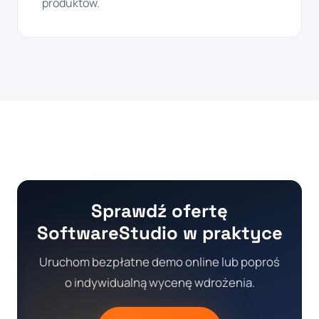
produktów.
Sprawdź ofertę
SoftwareStudio w praktyce
Uruchom bezpłatne demo online lub poproś
o indywidualną wycenę wdrożenia.