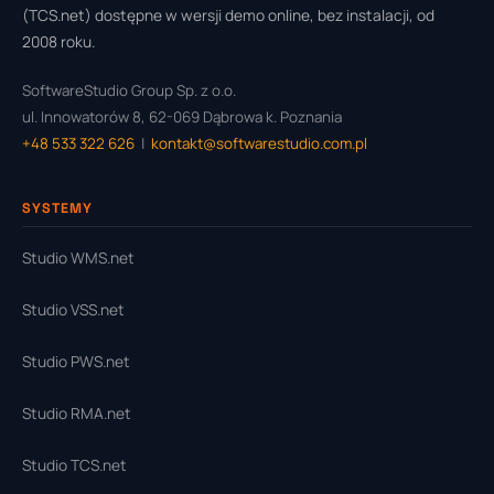
(TCS.net) dostępne w wersji demo online, bez instalacji, od
2008 roku.
SoftwareStudio Group Sp. z o.o.
ul. Innowatorów 8, 62-069 Dąbrowa k. Poznania
+48 533 322 626
|
kontakt@softwarestudio.com.pl
SYSTEMY
Studio WMS.net
Studio VSS.net
Studio PWS.net
Studio RMA.net
Studio TCS.net