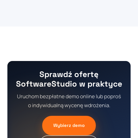
Sprawdź ofertę
SoftwareStudio w praktyce
Uruchom bezpłatne demo online lub poproś
o indywidualną wycenę wdrożenia.
Wybierz demo