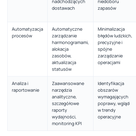
nadchodzących
niedoboru
dostawach
zapasów
Automatyzacja
Automatyczne
Minimalizacja
procesów
zarządzanie
błędów ludzkich,
harmonogramami,
precyzyjne i
alokacja
spójne
zasobów,
zarządzanie
aktualizacja
operacjami
statusów
Analiza i
Zaawansowane
Identyfikacja
raportowanie
narzędzia
obszarów
analityczne,
wymagających
szczegółowe
poprawy, wgląd
raporty
w trendy
wydajności,
operacyjne
monitoring KPI