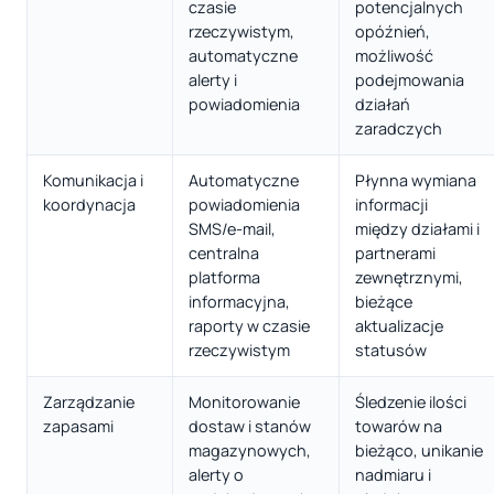
czasie
potencjalnych
rzeczywistym,
opóźnień,
automatyczne
możliwość
alerty i
podejmowania
powiadomienia
działań
zaradczych
Komunikacja i
Automatyczne
Płynna wymiana
koordynacja
powiadomienia
informacji
SMS/e-mail,
między działami i
centralna
partnerami
platforma
zewnętrznymi,
informacyjna,
bieżące
raporty w czasie
aktualizacje
rzeczywistym
statusów
Zarządzanie
Monitorowanie
Śledzenie ilości
zapasami
dostaw i stanów
towarów na
magazynowych,
bieżąco, unikanie
alerty o
nadmiaru i