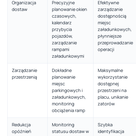
Organizacja
Precyzyjne
Efektywne
dostaw
planowanie okien
zarządzanie
czasowych,
dostępnością
kalendarz
miejsc
przybycia
załadunkowych,
pojazdów,
płynniejsze
zarządzanie
przeprowadzanie
rampami
operacji
załadunkowymi
Zarządzanie
Dokładne
Maksymalne
przestrzenią
planowanie
wykorzystanie
miejsc
dostępnej
parkingowych i
przestrzeni na
załadunkowych,
placu, unikanie
monitoring
zatorów
obciążenia ramp
Redukcja
Monitoring
Szybka
opóźnień
statusu dostaw w
identyfikacja