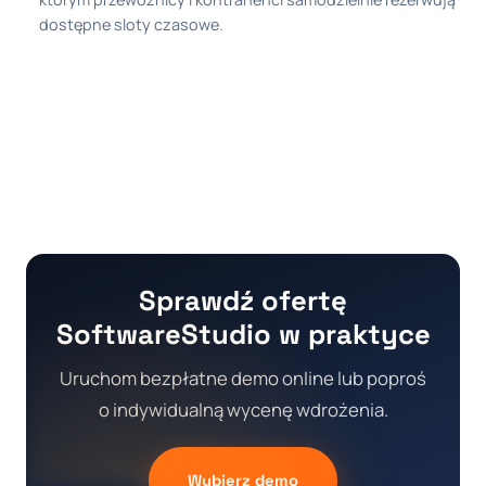
dostępne sloty czasowe.
Sprawdź ofertę
SoftwareStudio w praktyce
Uruchom bezpłatne demo online lub poproś
o indywidualną wycenę wdrożenia.
Wybierz demo