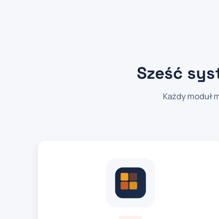
Sześć sys
Każdy moduł m