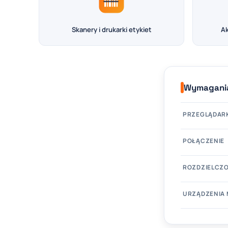
Skanery i drukarki etykiet
Ak
Wymagania
PRZEGLĄDAR
POŁĄCZENIE
ROZDZIELCZ
URZĄDZENIA 