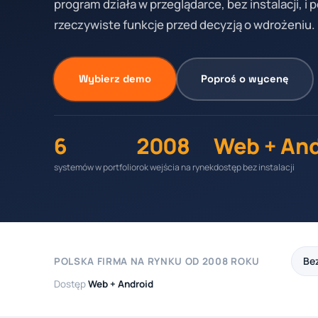
program działa w przeglądarce, bez instalacji, i
rzeczywiste funkcje przed decyzją o wdrożeniu.
Wybierz demo
Poproś o wycenę
6
2008
Web + An
systemów w portfolio
rok wejścia na rynek
dostęp bez instalacji
Bez
POLSKA FIRMA NA RYNKU OD 2008 ROKU
Dostęp
Web + Android