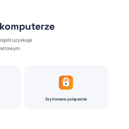
a komputerze
espół uzyskuje
rnetowym.
Szyfrowane połączenie