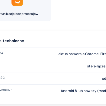
tualizacje bez przestojów
 techniczne
KA
aktualna wersja Chrome, Fir
stałe łącz
OŚĆ
od
MOBILNE
Android 8 lub nowszy (mo