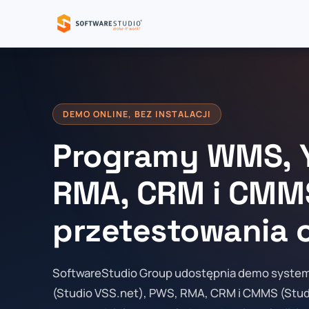
DEMO ONLINE, BEZ INSTALACJI
Programy WMS, 
RMA, CRM i CMM
przetestowania o
SoftwareStudio Group udostępnia demo syst
(Studio VSS.net), PWS, RMA, CRM i CMMS (Stud