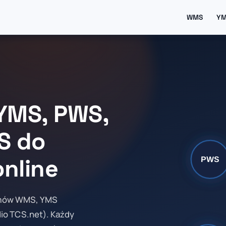
WMS
Y
YMS, PWS,
S do
nline
emów WMS, YMS
io TCS.net). Każdy