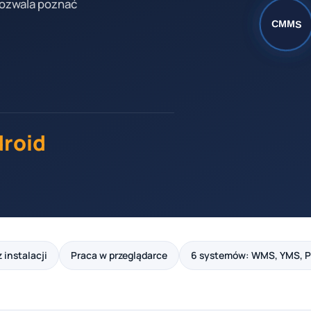
 pozwala poznać
droid
 instalacji
Praca w przeglądarce
6 systemów: WMS, YMS, 