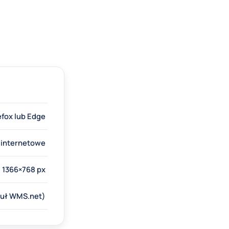
efox lub Edge
e internetowe
 1366×768 px
duł WMS.net)