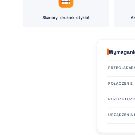
Skanery i drukarki etykiet
Ak
Wymagania
PRZEGLĄDAR
POŁĄCZENIE
ROZDZIELCZ
URZĄDZENIA 