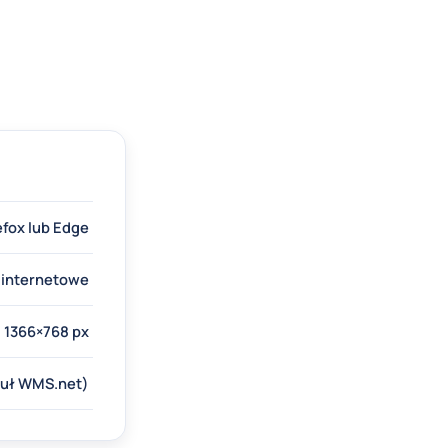
efox lub Edge
e internetowe
 1366×768 px
duł WMS.net)