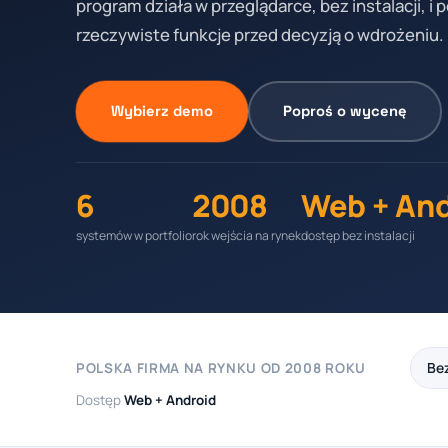
program działa w przeglądarce, bez instalacji, i
rzeczywiste funkcje przed decyzją o wdrożeniu.
Wybierz demo
Poproś o wycenę
6
2008
Web + An
systemów w portfolio
rok wejścia na rynek
dostęp bez instalacji
Bez
POLSKA FIRMA NA RYNKU OD 2008 ROKU
Dostęp
Web + Android