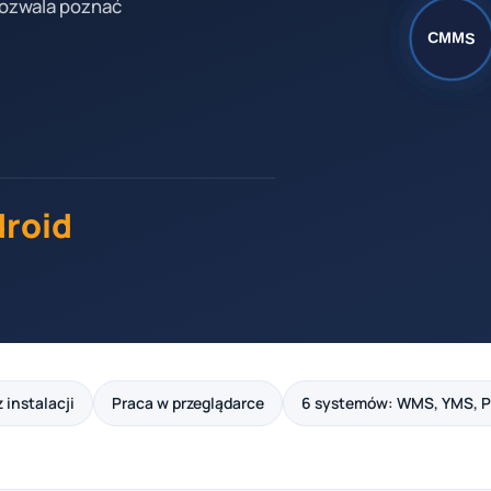
 pozwala poznać
droid
 instalacji
Praca w przeglądarce
6 systemów: WMS, YMS, 