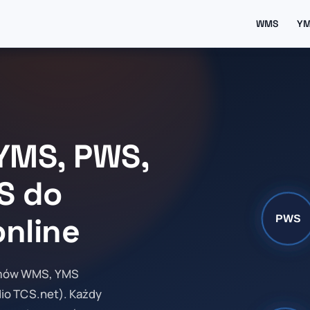
WMS
Y
YMS, PWS,
S do
nline
emów WMS, YMS
io TCS.net). Każdy