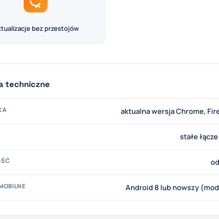
tualizacje bez przestojów
 techniczne
KA
aktualna wersja Chrome, Fir
stałe łącz
OŚĆ
od
MOBILNE
Android 8 lub nowszy (mo