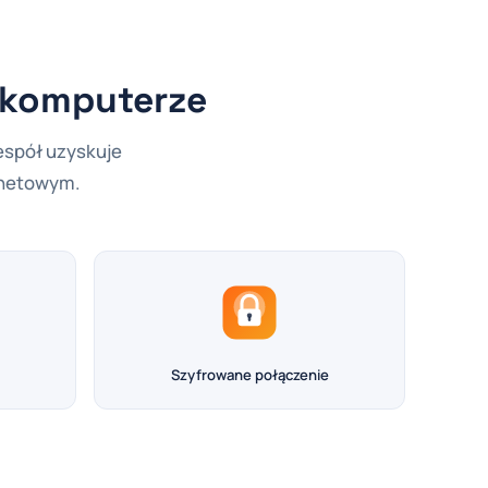
a komputerze
espół uzyskuje
rnetowym.
Szyfrowane połączenie