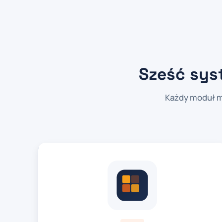
Sześć sys
Każdy moduł m