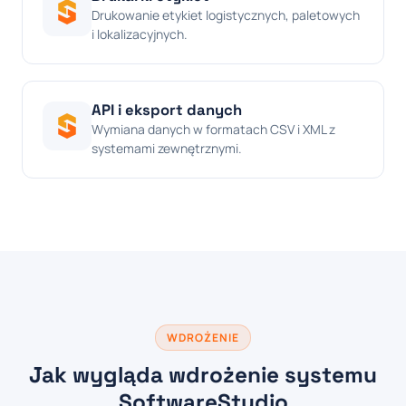
Drukowanie etykiet logistycznych, paletowych
i lokalizacyjnych.
API i eksport danych
Wymiana danych w formatach CSV i XML z
systemami zewnętrznymi.
WDROŻENIE
Jak wygląda wdrożenie systemu
SoftwareStudio