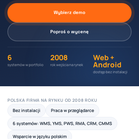
Wybierz demo
Poproś o wycenę
6
2008
Web +
Android
systemów w portfolio
rok wejścia na rynek
dostęp bez instalacji
POLSKA FIRMA NA RYNKU OD 2008 ROKU
Bez instalacji
Praca w przeglądarce
6 systemów: WMS, YMS, PWS, RMA, CRM, CMMS
Wsparcie w języku polskim