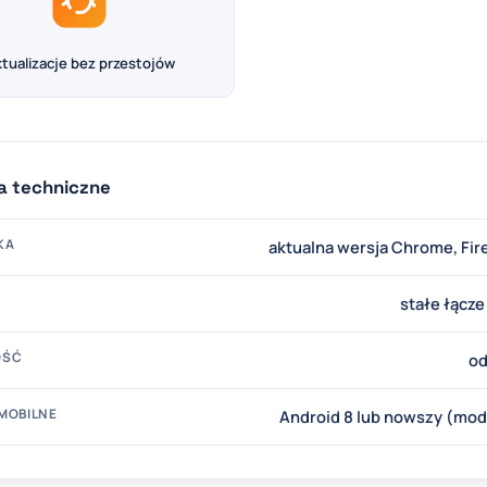
tualizacje bez przestojów
 techniczne
KA
aktualna wersja Chrome, Fir
stałe łącz
OŚĆ
od
MOBILNE
Android 8 lub nowszy (mo