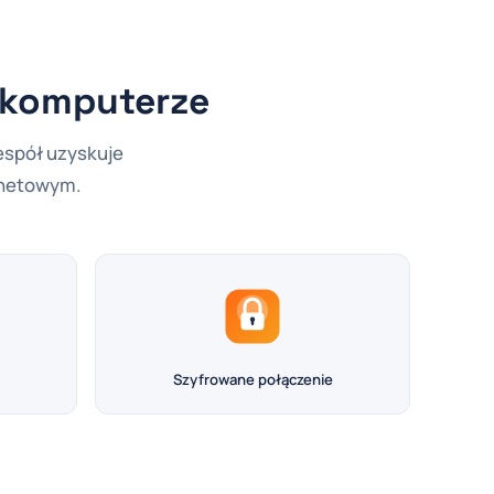
a komputerze
espół uzyskuje
rnetowym.
Szyfrowane połączenie