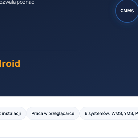
 pozwala poznać
droid
 instalacji
Praca w przeglądarce
6 systemów: WMS, YMS, 