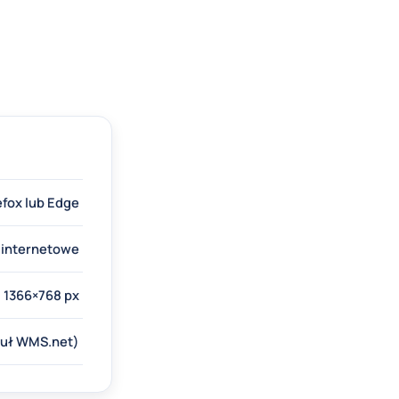
efox lub Edge
e internetowe
 1366×768 px
duł WMS.net)