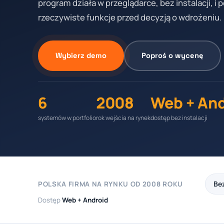
program działa w przeglądarce, bez instalacji, i
rzeczywiste funkcje przed decyzją o wdrożeniu.
Wybierz demo
Poproś o wycenę
6
2008
Web + An
systemów w portfolio
rok wejścia na rynek
dostęp bez instalacji
Bez
POLSKA FIRMA NA RYNKU OD 2008 ROKU
Dostęp
Web + Android