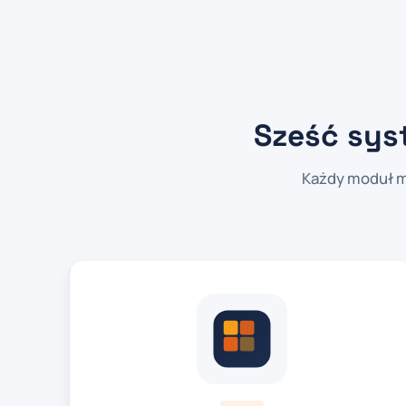
Sześć sys
Każdy moduł m