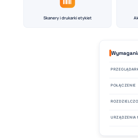
Skanery i drukarki etykiet
Ak
Wymagania
PRZEGLĄDAR
POŁĄCZENIE
ROZDZIELCZ
URZĄDZENIA 