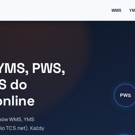
WMS
Y
YMS, PWS,
S do
nline
emów WMS, YMS
io TCS.net). Każdy